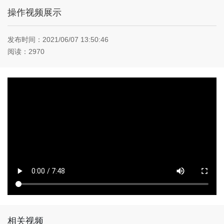
操作视频展示
发布时间：2021/06/07 13:50:46
阅读：2970
相关视频