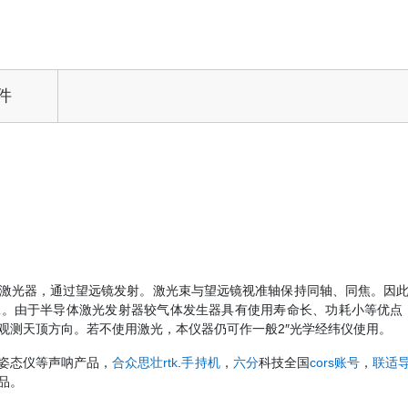
件
导体激光器，通过望远镜发射。激光束与望远镜视准轴保持同轴、同焦。因
。由于半导体激光发射器较气体发生器具有使用寿命长、功耗小等优点
观测天顶方向。若不使用激光，本仪器仍可作一般2″光学经纬仪使用。
姿态仪等声呐产品，
合众思壮rtk
.
手持机
，
六分
科技全国
cors账号
，
联适
品。