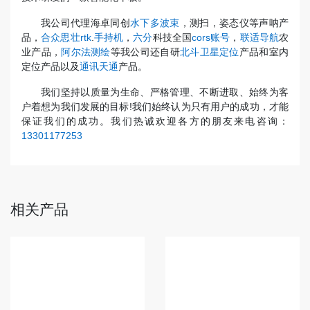
我公司代理海卓同创
水下多波束
，测扫，姿态仪等声呐产
品，
合众思壮rtk
.
手持机
，
六分
科技全国
cors账号
，
联适导航
农
业产品，
阿尔法测绘
等我公司还自研
北斗卫星定位
产品和室内
定位产品以及
通讯天通
产品。
我们坚持以质量为生命、严格管理、不断进取、始终为客
户着想为我们发展的目标!我们始终认为只有用户的成功，才能
保证我们的成功。我们热诚欢迎各方的朋友来电咨询：
13301177253
相关产品