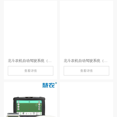
北斗农机自动驾驶系统（单天线）AG501 Pro-AG501 Pro
北斗农机自动驾驶系统（双天线）AG502-AG502
查看详情
查看详情