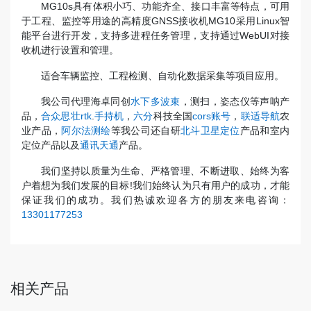
MG10s具有体积小巧、功能齐全、接口丰富等特点，可用
于工程、监控等用途的高精度GNSS接收机MG10采用Linux智
能平台进行开发，支持多进程任务管理，支持通过WebUI对接
收机进行设置和管理。
适合车辆监控、工程检测、自动化数据采集等项目应用。
我公司代理海卓同创
水下多波束
，测扫，姿态仪等声呐产
品，
合众思壮rtk
.
手持机
，
六分
科技全国
cors账号
，
联适导航
农
业产品，
阿尔法测绘
等我公司还自研
北斗卫星定位
产品和室内
定位产品以及
通讯天通
产品。
我们坚持以质量为生命、严格管理、不断进取、始终为客
户着想为我们发展的目标!我们始终认为只有用户的成功，才能
保证我们的成功。我们热诚欢迎各方的朋友来电咨询：
13301177253
相关产品