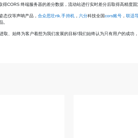
取得CORS 终端服务器的差分数据，流动站进行实时差分后取得高精度
姿态仪等声呐产品，
合众思壮rtk
.
手持机
，
六分
科技全国
cors账号
，
联适
品。
进取、始终为客户着想为我们发展的目标!我们始终认为只有用户的成功