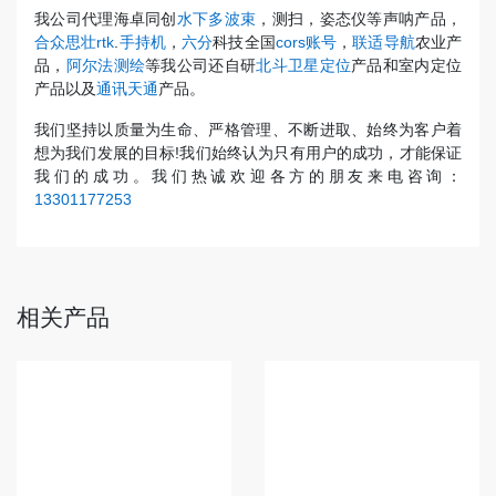
我公司代理海卓同创
水下多波束
，测扫，姿态仪等声呐产品，
合众思壮rtk
.
手持机
，
六分
科技全国
cors账号
，
联适导航
农业产
品，
阿尔法测绘
等我公司还自研
北斗卫星定位
产品和室内定位
产品以及
通讯天通
产品。
我们坚持以质量为生命、严格管理、不断进取、始终为客户着
想为我们发展的目标!我们始终认为只有用户的成功，才能保证
我们的成功。我们热诚欢迎各方的朋友来电咨询：
13301177253
相关产品