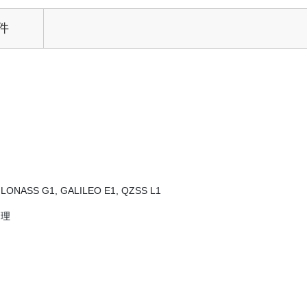
件
NASS G1, GALILEO E1, QZSS L1
处理