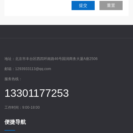
提交
重置
地址：
北京市丰台区西四环南路46号国润商务大厦A座2506
邮箱：
1293933113@qq.com
服务热线：
13301177253
工作时间：9:00-18:00
便捷导航