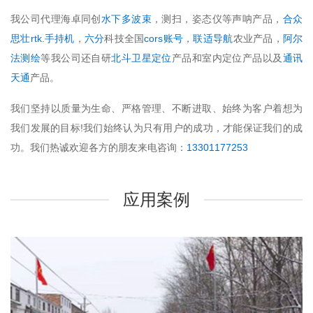
我公司代理海卓同创
水下多波束
，测扫，姿态仪等声呐产品，
合众
思壮rtk
.
手持机
，
六分
科技全国
cors账号
，
联适导航
农业产品，
阿尔
法测绘
等我公司还自研
北斗卫星定位
产品和室内定位产品以及
通讯
天通
产品。
我们坚持以质量为生命、严格管理、不断进取、始终为客户着想为
我们发展的目标!我们始终认为只有用户的成功，才能保证我们的成
功。我们热诚欢迎各方的朋友来电咨询：
13301177253
应用案例