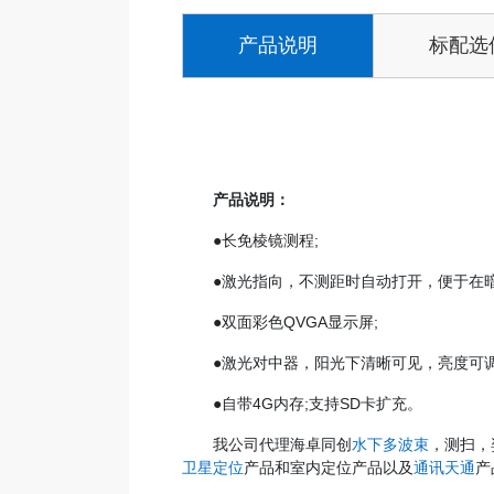
产品说明
标配选
产品说明：
●长免棱镜测程;
●激光指向，不测距时自动打开，便于在暗
●双面彩色QVGA显示屏;
●激光对中器，阳光下清晰可见，亮度可调
●自带4G内存;支持SD卡扩充。
我公司代理海卓同创
水下多波束
，测扫，
卫星定位
产品和室内定位产品以及
通讯天通
产