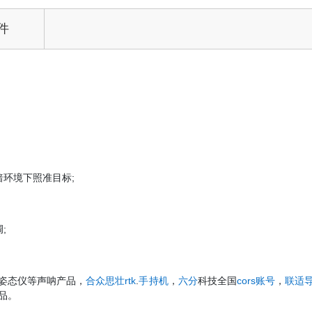
件
环境下照准目标;
;
姿态仪等声呐产品，
合众思壮rtk
.
手持机
，
六分
科技全国
cors账号
，
联适
品。