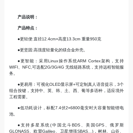
产品说明：
产品特点：
●更轻便:直径12.4cm×高度13.3cm 重量950克
●更坚固:高强度轻量化的镁合金外壳。
●更智能：采用Linux操作系统ARM Cortex架构，支持
WIFI、NFC,可选配2G/3G/4G 无线链路系统，支持远程智能服
务。
●更易用：可视化OLED显示屏+可定制真人语音提示，3个
组合按键，支持中、英、韩、土、西、葡等多语种，适应境外
工程需要。
●低功耗设计，标配7.4伏2×6800毫安时大容量智能锂电
池。
●支持多星系统(中国北斗BDS、美国GPS、俄罗斯
GLONASS、欧盟Galileo、卫星增强SBAS…)，树林、山谷、