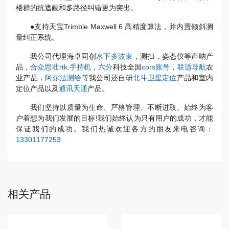
楼群的抗遮蔽和多路径纠错更为突出。
●支持天宝Trimble Maxwell 6 高精度算法，并内置倾斜测
量纠正系统。
我公司代理海卓同创
水下多波束
，测扫，姿态仪等声呐产
品，
合众思壮rtk
.
手持机
，
六分
科技全国
cors账号
，
联适导航
农
业产品，
阿尔法测绘
等我公司还自研
北斗卫星定位
产品和室内
定位产品以及
通讯天通
产品。
我们坚持以质量为生命、严格管理、不断进取、始终为客
户着想为我们发展的目标!我们始终认为只有用户的成功，才能
保证我们的成功。我们热诚欢迎各方的朋友来电咨询：
13301177253
相关产品