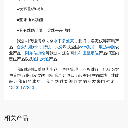
●大容量锂电池
●蓝牙通讯功能
●具有线路计算，导线平差功能
我公司代理海卓同创
水下多波束
，测扫，姿态仪等声呐产
品，
合众思壮rtk
.
手持机
，
六分
科技全国
cors账号
，
联适导航
农
业产品，
阿尔法测绘
等我公司还自研
北斗卫星定位
产品和室内
定位产品以及
通讯天通
产品。
我们坚持以质量为生命、严格管理、不断进取、始终为客
户着想为我们发展的目标!我们始终认为只有用户的成功，才能
保证我们的成功。我们热诚欢迎各方的朋友来电咨询：
13301177253
相关产品