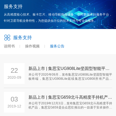
服务支持
从高精度核心技术、板卡芯片、移动导航终端设备、空间数据库到服务平台，
针对卫星导航业务特性，为您提供全方位的技术支持与专业化服务。
服务支持
说明书
操作视频
服务公告
新品上市 | 集思宝UG908Lite坚固型智能平板终端上市公告
22
本公司于2020年09月，发布集思宝UG908Lite坚固型智能平
2020-09
板终端，集思宝UG908Lite延续集思宝UG908所有产品特
点，功能特点和产品性能，同样使用了更新的操作系统，更
高清的屏幕分辨率，高像素摄像头。UG908Lite使用国产专业
GNSS定位模块，4G全网通网络，工业三防设计，能够很大
程度满足各行业用户需求。相比UG908，UG908Lite版本只
新品上市 | 集思宝G659北斗高精度手持机产品上市公告
03
是从配件配置上做了调整
本公司于2019年12月3日，发布集思宝G659北斗高精度手持
2019-12
机产品，集思宝G659是合众思壮推出的一款基于安卓操作系
统的北斗高精度手持机。采用高精度螺旋天线，专业定位模
组，支持合众思壮高精度差分算法，能够达到亚米级定位精