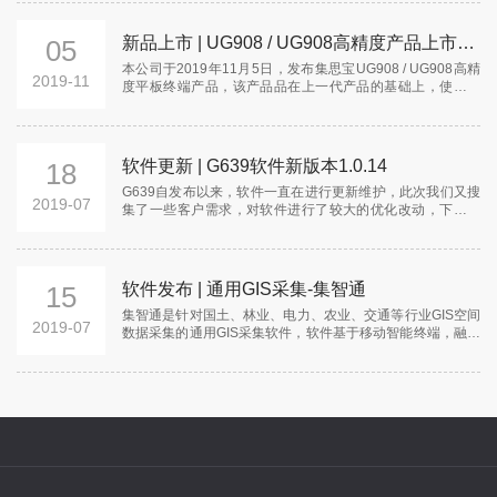
度。具有工业级防护能力，搭载3.2寸高亮触摸屏及实体按
键，适合用于进行一般的GPS导航和野外恶劣环境下的GIS数
新品上市 | UG908 / UG908高精度产品上市公告
05
据采集工作。
本公司于2019年11月5日，发布集思宝UG908 / UG908高精
2019-11
度平板终端产品，该产品品在上一代产品的基础上，使用了
更新的操作系统，更高清的屏幕分辨率，高像素摄像头，大
大提升用户体验。使用专业GNSS定位模块，并可搭载选配外
置天线，轻松获得可靠的高精度定位。4G全网通网络，工业
三防设计，以满足各行业用户需求。
软件更新 | G639软件新版本1.0.14
18
G639自发布以来，软件一直在进行更新维护，此次我们又搜
2019-07
集了一些客户需求，对软件进行了较大的优化改动，下面让
我们一起来看看更新了哪些功能。
软件发布 | 通用GIS采集-集智通
15
集智通是针对国土、林业、电力、农业、交通等行业GIS空间
2019-07
数据采集的通用GIS采集软件，软件基于移动智能终端，融合
北斗定位、GIS地理信息、物联网、移动互联等信息技术构建
研发，软件系统包含APP移动端和Desktop桌面端。