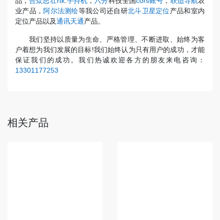
品，
合众思壮rtk
.
手持机
，
六分
科技全国
cors账号
，
联适导航
农
业产品，
阿尔法测绘
等我公司还自研
北斗卫星定位
产品和室内
定位产品以及
通讯天通
产品。
我们坚持以质量为生命、严格管理、不断进取、始终为客
户着想为我们发展的目标!我们始终认为只有用户的成功，才能
保证我们的成功。我们热诚欢迎各方的朋友来电咨询：
13301177253
相关产品