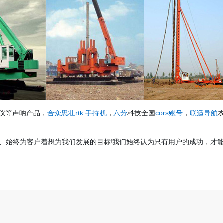
仪等声呐产品，
合众思壮rtk
.
手持机
，
六分
科技全国
cors账号
，
联适导航
、始终为客户着想为我们发展的目标!我们始终认为只有用户的成功，才