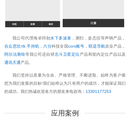
我公司代理海卓同创
水下多波束
，测扫，姿态仪等声呐产品，
合众思壮rtk
.
手持机
，
六分
科技全国
cors账号
，
联适导航
农业产品，
阿尔法测绘
等我公司还自研
北斗卫星定位
产品和室内定位产品以及
通讯天通
产品。
我们坚持以质量为生命、严格管理、不断进取、始终为客户着
想为我们发展的目标!我们始终认为只有用户的成功，才能保证我们
的成功。我们热诚欢迎各方的朋友来电咨询：
13301177253
应用案例