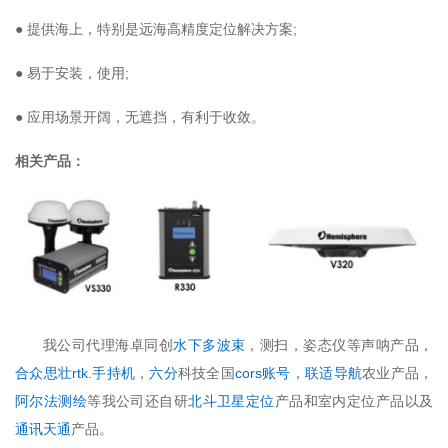
● 提供海上，特别是远海高精度定位解决方案;
● 易于安装，使用;
● 应用场景开阔，无遮挡，有利于收敛。
相关产品：
我公司代理海卓同创
水下多波束
，测扫，姿态仪等声呐产品，
合众思壮rtk
.
手持机
，
六分
科技全国
cors账号
，
联适导航
农业产品，
阿尔法测绘
等我公司还自研
北斗卫星定位
产品和室内定位产品以及
通讯天通
产品。