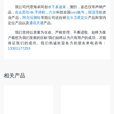
我公司代理海卓同创
水下多波束
，测扫，姿态仪等声呐产
品，
合众思壮rtk
.
手持机
，
六分
科技全国
cors账号
，
联适导航
农
业产品，
阿尔法测绘
等我公司还自研
北斗卫星定位
产品和室内
定位产品以及
通讯天通
产品。
我们坚持以质量为生命、严格管理、不断进取、始终为客
户着想为我们发展的目标!我们始终认为只有用户的成功，才能
保证我们的成功。我们热诚欢迎各方的朋友来电咨询：
13301177253
相关产品