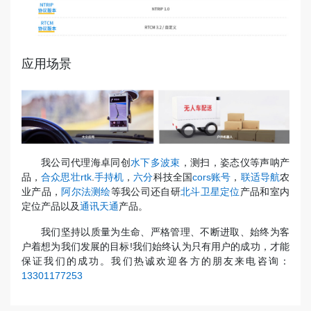
应用场景
我公司代理海卓同创
水下多波束
，测扫，姿态仪等声呐产
品，
合众思壮rtk
.
手持机
，
六分
科技全国
cors账号
，
联适导航
农
业产品，
阿尔法测绘
等我公司还自研
北斗卫星定位
产品和室内
定位产品以及
通讯天通
产品。
我们坚持以质量为生命、严格管理、不断进取、始终为客
户着想为我们发展的目标!我们始终认为只有用户的成功，才能
保证我们的成功。我们热诚欢迎各方的朋友来电咨询：
13301177253