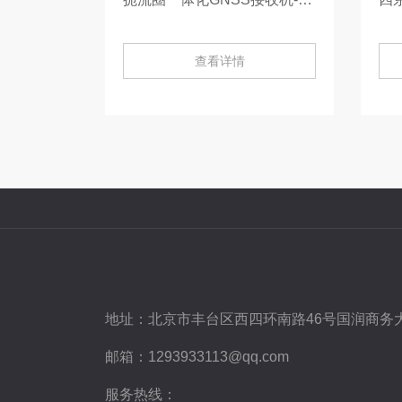
查看详情
地址：
北京市丰台区西四环南路46号国润商务大
邮箱：
1293933113@qq.com
服务热线：