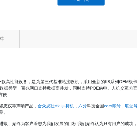
件
收机中的一款高性能设备，是为第三代基准站接收机，采用全新的K8系列OE
数据类型，百兆网口支持数据高并发，同时支持POE供电。人机交互方面
方便
姿态仪等声呐产品，
合众思壮rtk
.
手持机
，
六分
科技全国
cors账号
，
联适
品。
进取、始终为客户着想为我们发展的目标!我们始终认为只有用户的成功