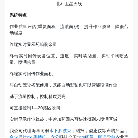
北斗卫星天线
系统特点
作业质量评估(重复面积、流喷面积)，提升作业质量，降低劳
动强度
终端实时显示药箱剩余量
终端实时回传设备位置、速度、实时喷洒量、实时平均喷洒
量、喷洒总量
终端实时回传作业面积
与自动驾驶搭配使用，既能自动驾驶也可以智能喷洒作业
基于流量控制，控制精度更高
可直接控制1—20路区段阀
实时显示作业轨迹，中途加药回来可快速找到未喷洒区域
我公司代理海卓同创
水下多波束
，测扫，姿态仪等声呐产品，
合众思壮rtk
.
手持机
，
六分
科技全国
cors账号
，
联适导航
农业产