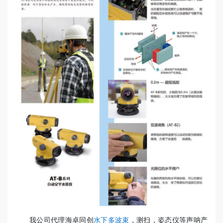
我公司代理海卓同创
水下多波束
，测扫，姿态仪等声呐产