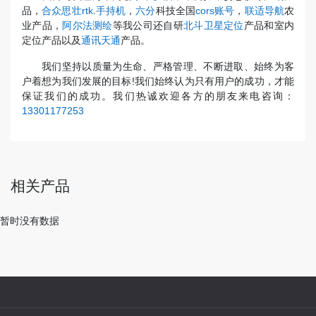
品，
合众思壮rtk
.
手持机
，
六分
科技全国
cors账号
，
联适导航
农
业产品，
阿尔法测绘
等我公司还自研
北斗卫星定位
产品和室内
定位产品以及
通讯天通
产品。
我们坚持以质量为生命、严格管理、不断进取、始终为客
户着想为我们发展的目标!我们始终认为只有用户的成功，才能
保证我们的成功。我们热诚欢迎各方的朋友来电咨询：
13301177253
相关产品
暂时没有数据