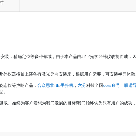
件
备安装，精确定位等多种领域，由于本产品由J2-2光学经纬仪改制而成，
此外仪器横轴上还备有激光导向安装座，根据用户需要，可安装半导体激光
姿态仪等声呐产品，
合众思壮rtk
.
手持机
，
六分
科技全国
cors账号
，
联适
品。
进取、始终为客户着想为我们发展的目标!我们始终认为只有用户的成功