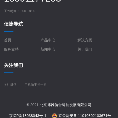
工作时间：9:00-18:00
便捷导航
首页
产品中心
解决方案
服务支持
新闻中心
关于我们
关注我们
关注微信
手机淘宝扫一扫
© 2021 北京博雅信合科技发展有限公司
京ICP备18038043号-1
京公网安备 11010602103671号