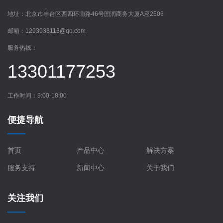
地址：
北京市丰台区西四环南路46号国润商务大厦A座2506
邮箱：
1293933113@qq.com
服务热线：
13301177253
工作时间：9:00-18:00
便捷导航
首页
产品中心
解决方案
服务支持
新闻中心
关于我们
关注我们