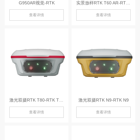
G950AR视觉-RTK
实景放样RTK T60 AR-RTK-T60AR
查看详情
查看详情
激光双摄RTK T80-RTK T80
激光双摄RTK N9-RTK N9
查看详情
查看详情