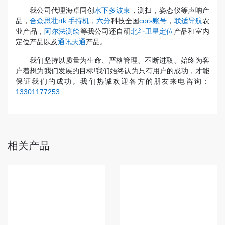
我公司代理海卓同创
水下多波束
，测扫，姿态仪等声呐产
品，
合众思壮rtk
.
手持机
，
六分
科技全国
cors账号
，
联适导航
农
业产品，
阿尔法测绘
等我公司还自研
北斗卫星定位
产品和室内
定位产品以及
通讯天通
产品。
我们坚持以质量为生命、严格管理、不断进取、始终为客
户着想为我们发展的目标!我们始终认为只有用户的成功，才能
保证我们的成功。我们热诚欢迎各方的朋友来电咨询：
13301177253
相关产品