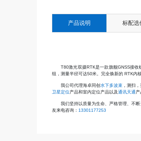
产品说明
标配选
T80激光双摄RTK是一款旗舰GNSS
组，测量半径可达50米。完全焕新的 RTK
我公司代理海卓同创
水下多波束
，测扫，
卫星定位
产品和室内定位产品以及
通讯天通
产
我们坚持以质量为生命、严格管理、不断
友来电咨询：
13301177253