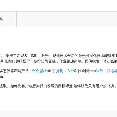
件
接收机，集成了GNSS、IMU、激光、视觉技术全新的激光可视化技术能够
内核和第四代超级惯导，使得信号更强，作业更加简单。提供收发一体超级
姿态仪等声呐产品，
合众思壮rtk
.
手持机
，
六分
科技全国
cors账号
，
联适
品。
进取、始终为客户着想为我们发展的目标!我们始终认为只有用户的成功