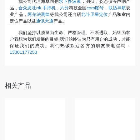
我公司代理海卓同创
水下多波束
，测扫，姿态仪等声呐产
品，
合众思壮rtk
.
手持机
，
六分
科技全国
cors账号
，
联适导航
农
业产品，
阿尔法测绘
等我公司还自研
北斗卫星定位
产品和室内
定位产品以及
通讯天通
产品。
我们坚持以质量为生命、严格管理、不断进取、始终为客
户着想为我们发展的目标!我们始终认为只有用户的成功，才能
保证我们的成功。我们热诚欢迎各方的朋友来电咨询：
13301177253
相关产品