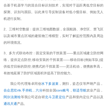
合基于机器学习的混合目标识别技术，实现对于远距离低空目标的
探测、识别与跟踪。以此来引导反制设备对低小慢目标、例如无人
机进行反制。
2、三维时空数据：提供三维地图数据，全国航路、净空区、禁飞区
以及城市重点区域的建筑物三维模型，实时了解监控范围内及周边
的环境情况。
3、多方式联动布控：固定安装的干扰装置——重点区域建立防控网
络，提供定点防控;移动安装的干扰装置——移动目标(例如车队)提
供低空目标的防控;便携式的干扰装置——灵活机动，便携效率高，
有效地延展了防护区域面积并提高了防控能力。
我公司代理海卓同创
水下多波束
，测扫，姿态仪等声呐产品，
合众思壮rtk
.
手持机
，
六分
科技全国
cors账号
，
联适导航
农业产品，
阿尔法测绘
等我公司还自研
北斗卫星定位
产品和室内定位产品以及
通讯天通
产品。