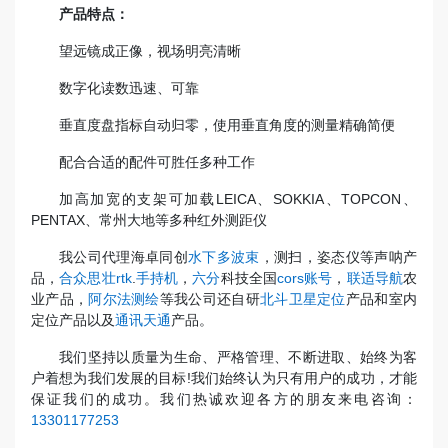
产品特点：
望远镜成正像，视场明亮清晰
数字化读数迅速、可靠
垂直度盘指标自动归零，使用垂直角度的测量精确简便
配合合适的配件可胜任多种工作
加高加宽的支架可加载LEICA、SOKKIA、TOPCON、
PENTAX、常州大地等多种红外测距仪
我公司代理海卓同创
水下多波束
，测扫，姿态仪等声呐产
品，
合众思壮rtk
.
手持机
，
六分
科技全国
cors账号
，
联适导航
农
业产品，
阿尔法测绘
等我公司还自研
北斗卫星定位
产品和室内
定位产品以及
通讯天通
产品。
我们坚持以质量为生命、严格管理、不断进取、始终为客
户着想为我们发展的目标!我们始终认为只有用户的成功，才能
保证我们的成功。我们热诚欢迎各方的朋友来电咨询：
13301177253