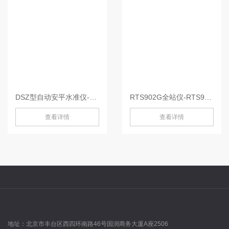
DSZ型自动安平水准仪-DSZ2
RTS902G全站仪-RTS902G
查看详情
查看详情
地址：
北京市丰台区西四环南路46号国润商务大厦A座2506