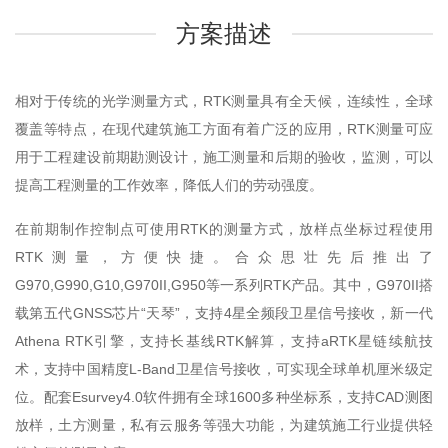
方案描述
相对于传统的光学测量方式，RTK测量具有全天候，连续性，全球
覆盖等特点，在现代建筑施工方面有着广泛的应用，RTK测量可应
用于工程建设前期勘测设计，施工测量和后期的验收，监测，可以
提高工程测量的工作效率，降低人们的劳动强度。
在前期制作控制点可使用RTK的测量方式，放样点坐标过程使用
RTK测量，方便快捷。合众思壮先后推出了
G970,G990,G10,G970II,G950等一系列RTK产品。其中，G970II搭
载第五代GNSS芯片“天琴”，支持4星全频段卫星信号接收，新一代
Athena RTK引擎，支持长基线RTK解算，支持aRTK星链续航技
术，支持中国精度L-Band卫星信号接收，可实现全球单机厘米级定
位。配套Esurvey4.0软件拥有全球1600多种坐标系，支持CAD测图
放样，土方测量，私有云服务等强大功能，为建筑施工行业提供轻