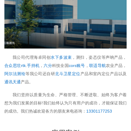
我公司代理海卓同创
水下多波束
，测扫，姿态仪等声呐产品，
合众思壮rtk
.
手持机
，
六分
科技全国
cors账号
，
联适导航
农业产品，
阿尔法测绘
等我公司还自研
北斗卫星定位
产品和室内定位产品以及
通讯天通
产品。
我们坚持以质量为生命、严格管理、不断进取、始终为客户着
想为我们发展的目标!我们始终认为只有用户的成功，才能保证我们
的成功。我们热诚欢迎各方的朋友来电咨询：
13301177253