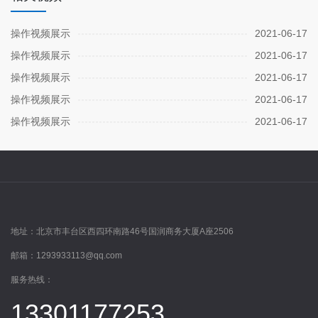
操作视频展示
2021-06-17
操作视频展示
2021-06-17
操作视频展示
2021-06-17
操作视频展示
2021-06-17
操作视频展示
2021-06-17
地址：
北京市丰台区西四环南路46号国润商务大厦A座2506
邮箱：
1293933113@qq.com
服务热线：
13301177253