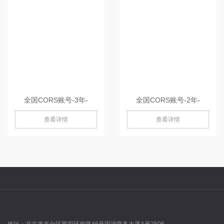
全国CORS账号-3年-
全国CORS账号-2年-
查看详情
查看详情
地址：
北京市丰台区西四环南路46号国润商务大厦A座2506