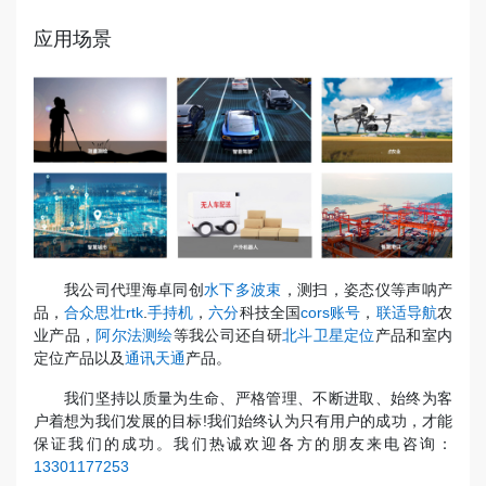
应用场景
我公司代理海卓同创
水下多波束
，测扫，姿态仪等声呐产
品，
合众思壮rtk
.
手持机
，
六分
科技全国
cors账号
，
联适导航
农
业产品，
阿尔法测绘
等我公司还自研
北斗卫星定位
产品和室内
定位产品以及
通讯天通
产品。
我们坚持以质量为生命、严格管理、不断进取、始终为客
户着想为我们发展的目标!我们始终认为只有用户的成功，才能
保证我们的成功。我们热诚欢迎各方的朋友来电咨询：
13301177253