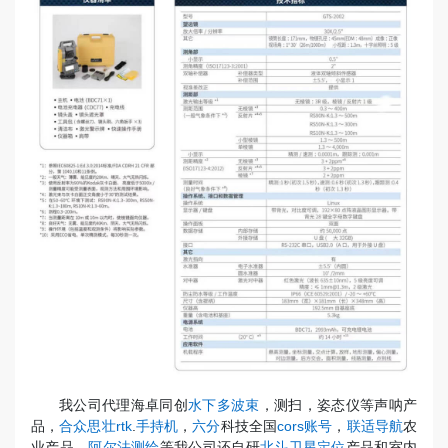
我公司代理海卓同创
水下多波束
，测扫，姿态仪等声呐产
品，
合众思壮rtk
.
手持机
，
六分
科技全国
cors账号
，
联适导航
农
业产品，
阿尔法测绘
等我公司还自研
北斗卫星定位
产品和室内