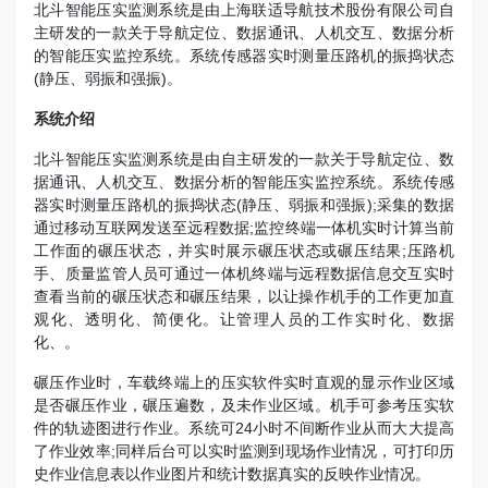
北斗智能压实监测系统是由上海联适导航技术股份有限公司自
主研发的一款关于导航定位、数据通讯、人机交互、数据分析
的智能压实监控系统。系统传感器实时测量压路机的振捣状态
(静压、弱振和强振)。
系统介绍
北斗智能压实监测系统是由自主研发的一款关于导航定位、数
据通讯、人机交互、数据分析的智能压实监控系统。系统传感
器实时测量压路机的振捣状态(静压、弱振和强振);采集的数据
通过移动互联网发送至远程数据;监控终端一体机实时计算当前
工作面的碾压状态，并实时展示碾压状态或碾压结果;压路机
手、质量监管人员可通过一体机终端与远程数据信息交互实时
查看当前的碾压状态和碾压结果，以让操作机手的工作更加直
观化、透明化、简便化。让管理人员的工作实时化、数据
化、。
碾压作业时，车载终端上的压实软件实时直观的显示作业区域
是否碾压作业，碾压遍数，及未作业区域。机手可参考压实软
件的轨迹图进行作业。系统可24小时不间断作业从而大大提高
了作业效率;同样后台可以实时监测到现场作业情况，可打印历
史作业信息表以作业图片和统计数据真实的反映作业情况。