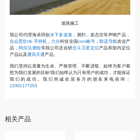
道路施工
我公司代理海卓同创
水下多波束
，测扫，姿态仪等声呐产品，
合众思壮rtk
.
手持机
，
六分
科技全国
cors账号
，
联适导航
农业产
品，
阿尔法测绘
等我公司还自研
北斗卫星定位
产品和室内定位
产品以及
通讯天通
产品。
我们坚持以质量为生命、严格管理、不断进取、始终为客户着
想为我们发展的目标!我们始终认为只有用户的成功，才能保证
我们的成功。我们热诚欢迎各方的朋友来电咨询：
13301177253
相关产品