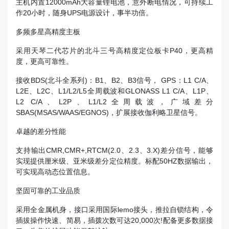
主机内置12000mAh大容量锂电池，意外断电情况，可持续工
作20小时，随身UPS电源设计，事半功倍。
多频多星高精度主板
采用天琴二代芯片的北斗三号高精度定位板卡P40，更高精
度，更高可靠性。
接收BDS(北斗全系列)：B1、B2、B3信号， GPS：L1 C/A、
L2E、L2C、L1/L2/L5全周载波和GLONASS L1 C/A、L1P、
L2 C/A、L2P、L1/L2全周载波，广域差分
SBAS(MSAS/WAAS/EGNOS)，扩展接收伽利略卫星信号。
卓越的差分性能
支持输出CMR,CMR+,RTCM(2.0、2.3、3.X)差分信号，能够
实现提供厘米级、亚米级差分定位精度。标配50HZ数据输出，
可实现高动态位置信息。
坚固可靠的工业品质
采用全金属机身，接口采用国际lemo接头，推拉自锁结构，令
插拔操作快速、简易，插拨次数可达20,000次!配备更多数据接