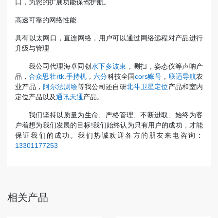
口，为您的扩展功能保驾护航。
高速可靠的网络性能
具有以太网口，直连网络，用户可以通过网络远程对产品进行
升级与管理
我公司代理海卓同创
水下多波束
，测扫，姿态仪等声呐产
品，
合众思壮rtk
.
手持机
，
六分
科技全国
cors账号
，
联适导航
农
业产品，
阿尔法测绘
等我公司还自研
北斗卫星定位
产品和室内
定位产品以及
通讯天通
产品。
我们坚持以质量为生命、严格管理、不断进取、始终为客
户着想为我们发展的目标!我们始终认为只有用户的成功，才能
保证我们的成功。我们热诚欢迎各方的朋友来电咨询：
13301177253
相关产品