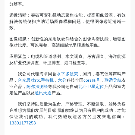
分辨率。
远近清晰：突破可变孔径动态聚焦技能，提高图像景深，有效
解决传统侧扫声呐近场图像模糊问题，使得图像远近清晰一
致。
图像细腻：创新性的采用软硬件结合的图像均衡技能，增强图
像对比度。可以完整、高清细腻地呈现底貌图像。
应用涵盖：电缆和管道勘测、水文调查、考古调查、海洋能源
及矿业资源调查、环卫排查、港口检查等。
我公司代理海卓同创
水下多波束
，测扫，姿态仪等声呐产
品，
合众思壮rtk
.
手持机
，
六分
科技全国
cors账号
，
联适导航
农
业产品，
阿尔法测绘
等我公司还自研
北斗卫星定位
产品和室内
定位产品以及
通讯天通
产品。
我们坚持以质量为生命、严格管理、不断进取、始终为客
户着想为我们发展的目标!我们始终认为只有用户的成功，才能
保证我们的成功。我们热诚欢迎各方的朋友来电咨询：
13301177253