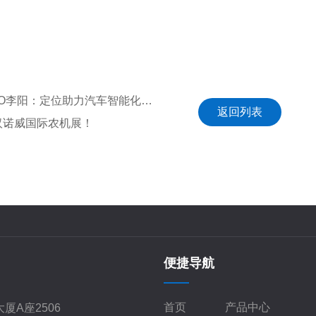
上一篇：2023四维图新用户大会 | 六分科技CEO李阳：定位助力汽车智能化普及 高精度定位
返回列表
A汉诺威国际农机展！
便捷导航
首页
产品中心
厦A座2506