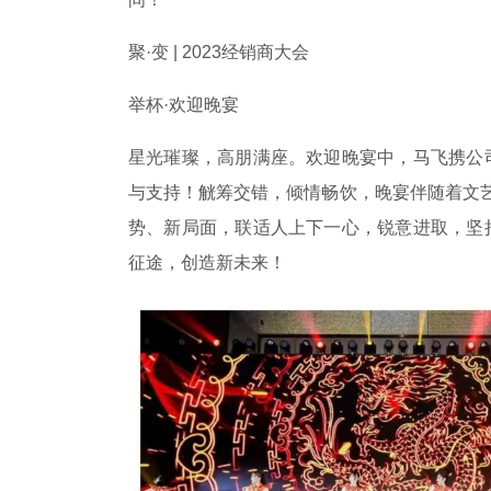
聚·变 | 2023经销商大会
举杯·欢迎晚宴
星光璀璨，高朋满座。欢迎晚宴中，马飞携公
与支持！觥筹交错，倾情畅饮，晚宴伴随着文艺
势、新局面，联适人上下一心，锐意进取，坚
征途，创造新未来！