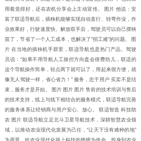
用着觉得好，还在农机分享会上主动宣传。 图片 他说：安
装了联适导航后，插秧机能够实现自动直行、转弯作业，作
业效果好，行驶速度快。解放双手后，驾驶员可以自己摆秧
苗了，节省了一个人工成本，也解决了“招工难”的问题。 图
片 在当地的插秧机手群里，联适导航也是热门产品。驾驶
员说：“如果不用导航人工操控方向盘会很费劲儿，联适的
这个导航操作简单，轻点两下就可以了，用起来很方便，就
像无人驾驶一样，省心省力！” 服务，忠于用户 买卖不是结
束，服务才是开始。 图片 图片 图片 售前的技术培训与售后
的技术支持，线上与线下相结合的服务模式，联适导航完善
的服务体系让经销商与用户安心、放心。 联适智造 科技助
农 图片 联适导航立足北斗卫星导航技术，深耕智慧农业领
域，以推动农业现代化发展为己任，“让天下没有难种的地”
为愿景，给农业现代化插上科技的翅膀为使命，投身到农业