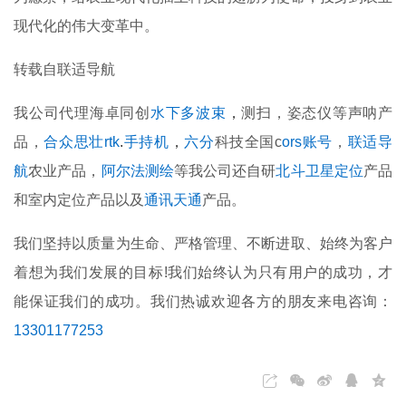
现代化的伟大变革中。
转载自联适导航
我公司代理海卓同创
水下多波束
，
测扫，姿态仪等声呐产
品，
合众思壮rtk
.
手持机
，
六分
科技全国
c
ors账号
，
联适导
航
农业产品，
阿尔法测绘
等我公司还自研
北斗卫星定位
产品
和室内定位产品以及
通讯天通
产品。
我们坚持以质量为生命、严格管理、不断进取、始终为客户
着想为我们发展的目标!我们始终认为只有用户的成功，才
能保证我们的成功。我们热诚欢迎各方的朋友来电咨询：
13301177253