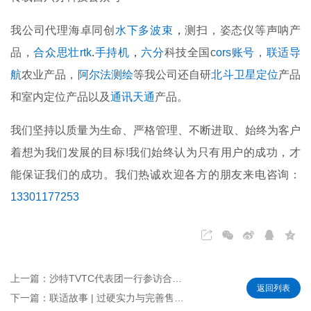
我公司代理海卓同创
水下多波束
，
测扫，姿态仪等声呐产
品，
合众思壮rtk
.
手持机
，
六分
科技全国
c
ors账号
，
联适导
航
农业产品，
阿尔法测绘
等我公司还自研
北斗卫星定位
产品
和室内定位产品以及
通讯天通
产品。
我们坚持以质量为生命、严格管理、不断进取、始终为客户
着想为我们发展的目标!我们始终认为只有用户的成功，才
能保证我们的成功。我们热诚欢迎各方的朋友来电咨询：
13301177253
上一篇：沙特TVTC代表团一行参访合众思壮
返回列表
下一篇：联适故事 | 过硬实力与完善售后，经销商和用户都满意了