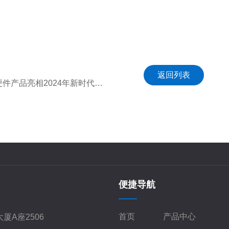
返回列表
下一篇：海卓同创携国产化海洋探测、监测软硬件产品亮相2024年新时代海洋测量技术研讨会
便捷导航
首页
产品中心
厦A座2506