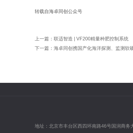
转载自海卓同创公众号
上一篇：联适智造 | VF200精量种肥控制系统
地址：
北京市丰台区西四环南路46号国润商务大