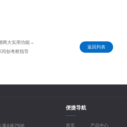
新增两大实用功能→
返回列表
卓同创考察指导
便捷导航
首页
产品中心
厦A座2506