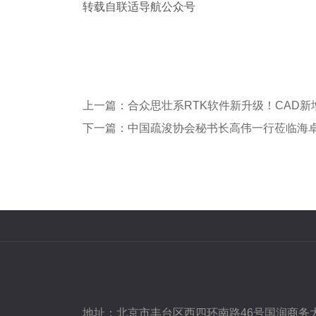
转载自联适导航公众号
上一篇：合众思壮系RTK软件新升级！CAD
下一篇：中国疏浚协会秘书长高伟一行莅临海
地址：
北京市丰台区西四环南路46号国润商务大