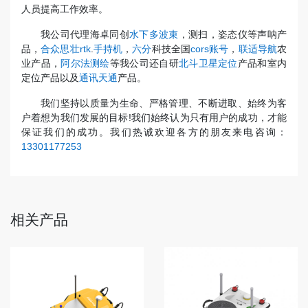
人员提高工作效率。
我公司代理海卓同创
水下多波束
，测扫，姿态仪等声呐产
品，
合众思壮rtk
.
手持机
，
六分
科技全国
cors账号
，
联适导航
农
业产品，
阿尔法测绘
等我公司还自研
北斗卫星定位
产品和室内
定位产品以及
通讯天通
产品。
我们坚持以质量为生命、严格管理、不断进取、始终为客
户着想为我们发展的目标!我们始终认为只有用户的成功，才能
保证我们的成功。我们热诚欢迎各方的朋友来电咨询：
13301177253
相关产品