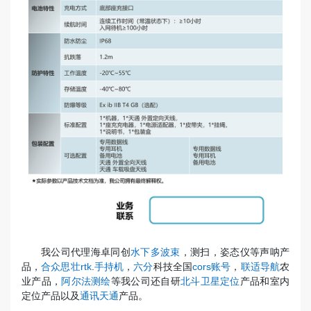
我公司代理海卓同创
水下多波束
，测扫，姿态仪等声呐产
品，
合众思壮rtk
.
手持机
，
六分
科技全国
cors账号
，
联适导航
农
业产品，
阿尔法测绘
等我公司还自研
北斗卫星定位
产品和室内
定位产品以及
通讯天通
产品。