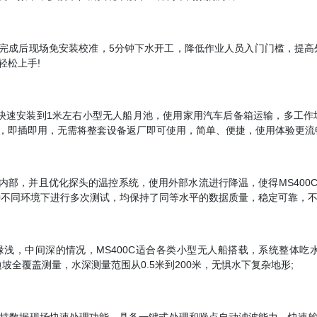
配置完成后现场免安装校准，5分钟下水开工，降低作业人员入门门槛，提高
轻松上手!
可以快速安装到1米左右小型无人船月池，使用家用汽车后备箱运输，多工
，即插即用，无需将整套设备返厂即可使用，简单、便捷，使用体验更流
头内部，并且优化探头的温控系统，使用外部水流进行降温，使得MS40
种不同环境下进行多次测试，均保持了同等水平的数据质量，稳定可靠，
浅，中间深的情况，MS400C适合各类小型无人船搭载，系统整体吃
水边坡全覆盖测量，水深测量范围从0.5米到200米，无惧水下复杂地形;