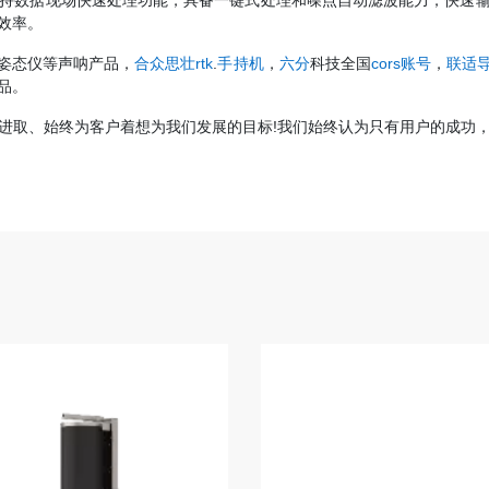
件支持数据现场快速处理功能，具备一键式处理和噪点自动滤波能力，快速
效率。
姿态仪等声呐产品，
合众思壮rtk
.
手持机
，
六分
科技全国
cors账号
，
联适
品。
进取、始终为客户着想为我们发展的目标!我们始终认为只有用户的成功