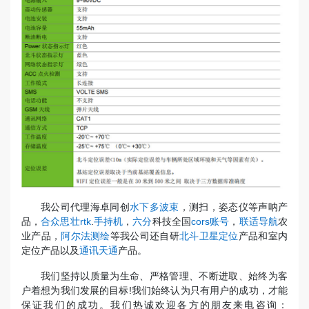
我公司代理海卓同创
水下多波束
，测扫，姿态仪等声呐产
品，
合众思壮rtk
.
手持机
，
六分
科技全国
cors账号
，
联适导航
农
业产品，
阿尔法测绘
等我公司还自研
北斗卫星定位
产品和室内
定位产品以及
通讯天通
产品。
我们坚持以质量为生命、严格管理、不断进取、始终为客
户着想为我们发展的目标!我们始终认为只有用户的成功，才能
保证我们的成功。我们热诚欢迎各方的朋友来电咨询：