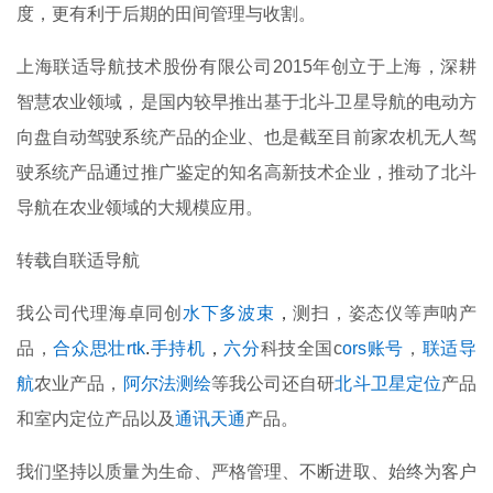
度，更有利于后期的田间管理与收割。
上海联适导航技术股份有限公司2015年创立于上海，深耕
智慧农业领域，是国内较早推出基于北斗卫星导航的电动方
向盘自动驾驶系统产品的企业、也是截至目前家农机无人驾
驶系统产品通过推广鉴定的知名高新技术企业，推动了北斗
导航在农业领域的大规模应用。
转载自联适导航
我公司代理海卓同创
水下多波束
，
测扫，姿态仪等声呐产
品，
合众思壮rtk
.
手持机
，
六分
科技全国
c
ors账号
，
联适导
航
农业产品，
阿尔法测绘
等我公司还自研
北斗卫星定位
产品
和室内定位产品以及
通讯天通
产品。
我们坚持以质量为生命、严格管理、不断进取、始终为客户